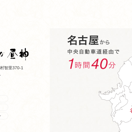
智里370-1
1
ン