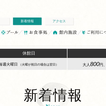
ム
新着情報
アクセス
休館日
800
毎週火曜日
大人
円
（火曜が祝日の場合は翌日）
新着情報