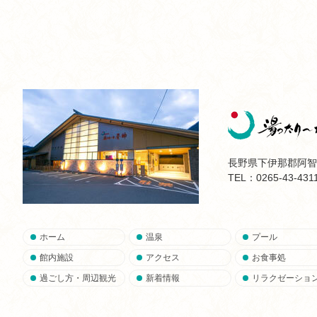
長野県下伊那郡阿智村
TEL：0265-43-431
ホーム
温泉
プール
館内施設
アクセス
お食事処
過ごし方・周辺観光
新着情報
リラクゼーショ